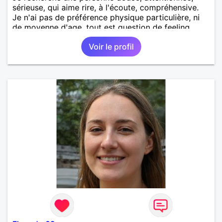
sérieuse, qui aime rire, à l'écoute, compréhensive.
Je n'ai pas de préférence physique particulière, ni
de moyenne d'age, tout est question de feeling.
Voir le profil