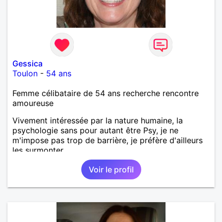
Gessica
Toulon
-
54 ans
Femme célibataire de 54 ans recherche rencontre
amoureuse
Vivement intéressée par la nature humaine, la
psychologie sans pour autant être Psy, je ne
m'impose pas trop de barrière, je préfère d'ailleurs
les surmonter.
Voir le profil