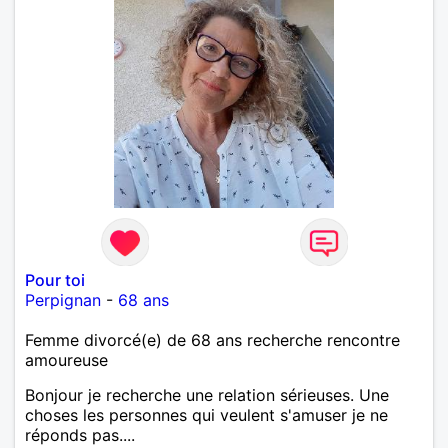
Pour toi
Perpignan
-
68 ans
Femme divorcé(e) de 68 ans recherche rencontre
amoureuse
Bonjour je recherche une relation sérieuses. Une
choses les personnes qui veulent s'amuser je ne
réponds pas....