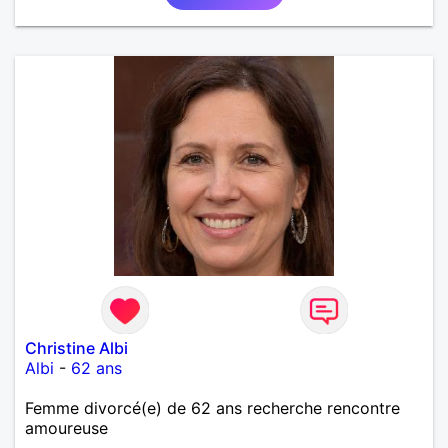
Christine Albi
Albi
-
62 ans
Femme divorcé(e) de 62 ans recherche rencontre
amoureuse