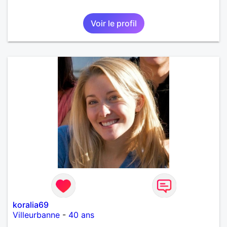
Voir le profil
koralia69
Villeurbanne
-
40 ans