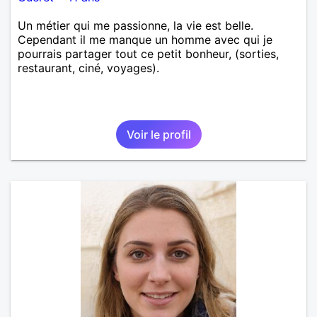
Un métier qui me passionne, la vie est belle.
Cependant il me manque un homme avec qui je
pourrais partager tout ce petit bonheur, (sorties,
restaurant, ciné, voyages).
Voir le profil