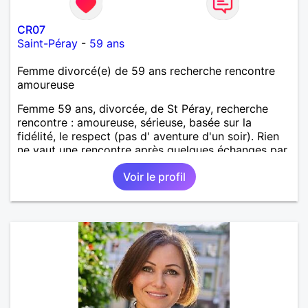
CR07
Saint-Péray
-
59 ans
Femme divorcé(e) de 59 ans recherche rencontre
amoureuse
Femme 59 ans, divorcée, de St Péray, recherche
rencontre : amoureuse, sérieuse, basée sur la
fidélité, le respect (pas d' aventure d'un soir). Rien
ne vaut une rencontre après quelques échanges par
messages pour savoir si il y a un feeling entre les
Voir le profil
deux et le désir de se revoir. Au plaisir de se
découvrir...