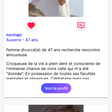
nochapi
Auxerre
-
47 ans
Femme divorcé(e) de 47 ans recherche rencontre
amoureuse
Croqueuse de la vie à plein dent et consciente de
l'immense chance de vivre celle qui m'a été
"donnée". En possession de toutes ses facultés
mentales et physiques. Célibataire mais pas
solitaire, je mène une vie bien remplie. Je ne suis
Voir le profil
pas sur ce site par dépit, ni en tant que
représentatrice de la Femme Divorcée Mal dans sa
peau. A bientôt.