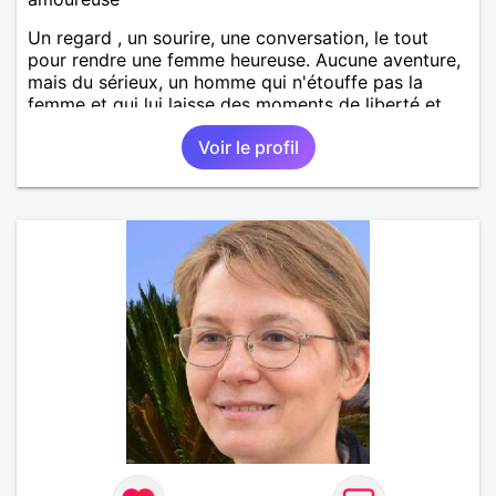
Un regard , un sourire, une conversation, le tout
pour rendre une femme heureuse. Aucune aventure,
mais du sérieux, un homme qui n'étouffe pas la
femme et qui lui laisse des moments de liberté et
réciproquement!
Voir le profil