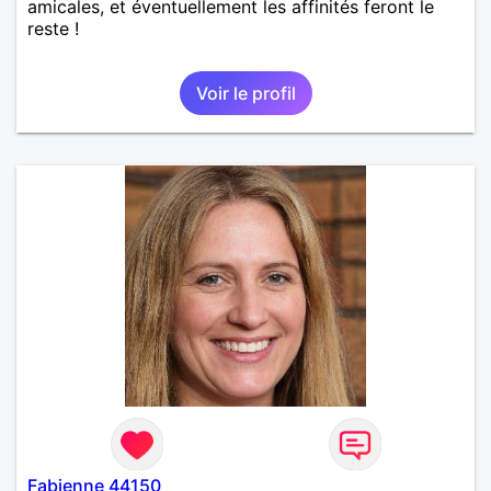
amicales, et éventuellement les affinités feront le
reste !
Voir le profil
Fabienne 44150