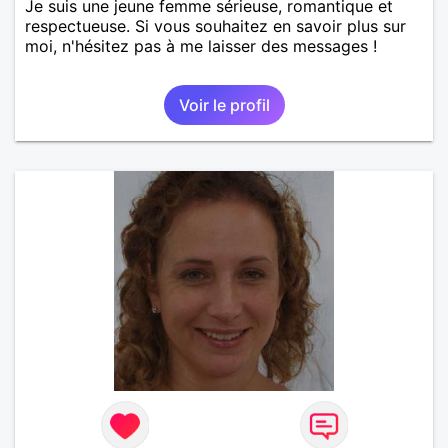
Je suis une jeune femme sérieuse, romantique et
respectueuse. Si vous souhaitez en savoir plus sur
moi, n'hésitez pas à me laisser des messages !
Voir le profil