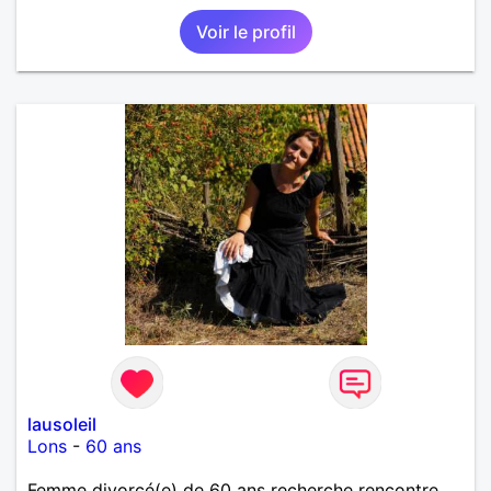
Voir le profil
lausoleil
Lons
-
60 ans
Femme divorcé(e) de 60 ans recherche rencontre