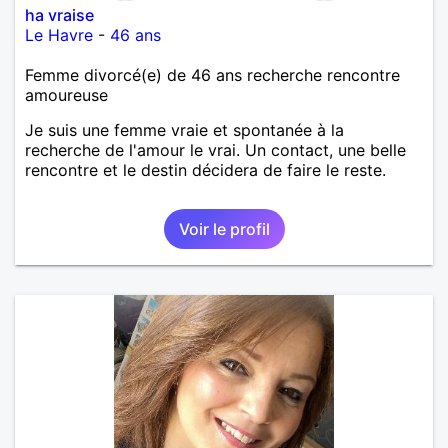
ha vraise
Le Havre
-
46 ans
Femme divorcé(e) de 46 ans recherche rencontre
amoureuse
Je suis une femme vraie et spontanée à la
recherche de l'amour le vrai. Un contact, une belle
rencontre et le destin décidera de faire le reste.
Voir le profil