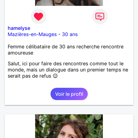
hamelyse
Mazières-en-Mauges
-
30 ans
Femme célibataire de 30 ans recherche rencontre
amoureuse
Salut, ici pour faire des rencontres comme tout le
monde, mais un dialogue dans un premier temps ne
serait pas de refus 😉
Voir le profil