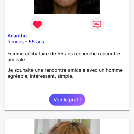
Acanthe
Rennes
-
55 ans
Femme célibataire de 55 ans recherche rencontre
amicale
Je souhaite une rencontre amicale avec un homme
agréable, intéressant, simple.
Voir le profil