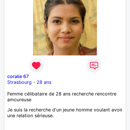
coralie 67
Strasbourg
-
28 ans
Femme célibataire de 28 ans recherche rencontre
amoureuse
Je suis la recherche d'un jeune homme voulant avoir
une relation sérieuse.